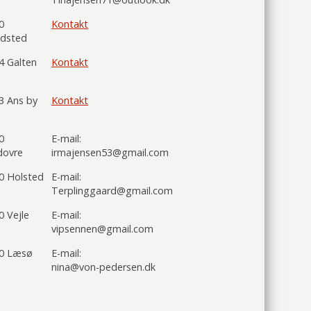
0
Kontakt
ndsted
4 Galten
Kontakt
3 Ans by
Kontakt
0
E-mail:
dovre
irmajensen53@gmail.com
0 Holsted
E-mail:
Terplinggaard@gmail.com
0 Vejle
E-mail:
vipsennen@gmail.com
0 Læsø
E-mail:
nina@von-pedersen.dk