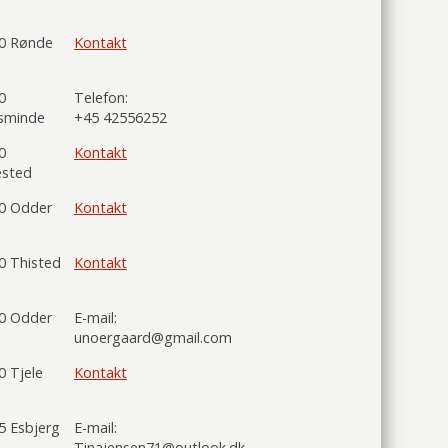
0 Rønde
Kontakt
0
Telefon:
lsminde
+45 42556252
0
Kontakt
sted
0 Odder
Kontakt
0 Thisted
Kontakt
0 Odder
E-mail:
unoergaard@gmail.com
0 Tjele
Kontakt
5 Esbjerg
E-mail:
Tinajensen71@outlook.dk