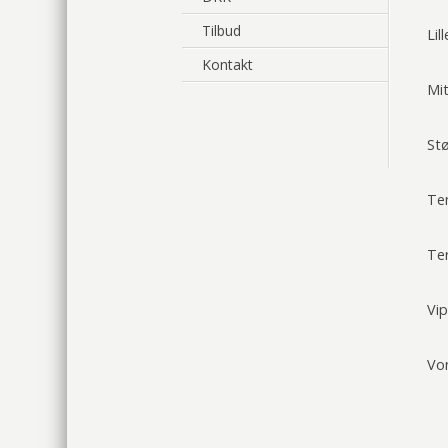
Tilbud
Lil
Kontakt
Mi
Stø
Te
Te
Vi
Vo