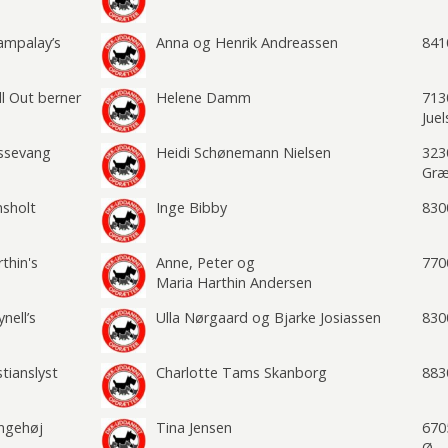
ampalay’s
Anna og Henrik Andreassen
841
ll Out berner
Helene Damm
713
Jue
ssevang
Heidi Schønemann Nielsen
323
Græ
nsholt
Inge Bibby
830
thin's
Anne, Peter og
770
Maria Harthin Andersen
nell’s
Ulla Nørgaard og Bjarke Josiassen
830
stianslyst
Charlotte Tams Skanborg
883
ngehøj
Tina Jensen
670
Ø