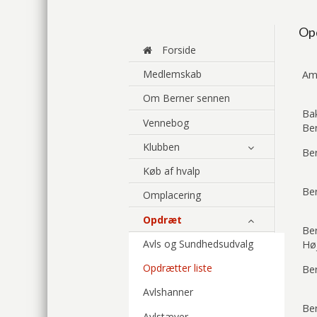
Opd
Forside
Medlemskab
Ama
Om Berner sennen
Ba
Vennebog
Be
Klubben
Be
Køb af hvalp
Be
Omplacering
Opdræt
Be
Avls og Sundhedsudvalg
Hø
Opdrætter liste
Be
Avlshanner
Be
Avlstæver