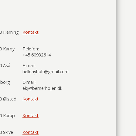
0 Herning
Kontakt
0 Karby
Telefon:
+45 60932614
0 Aså
E-mail:
hellenyholt@gmail.com
borg
E-mail:
ekj@bernerhojen.dk
0 Ølsted
Kontakt
0 Karup
Kontakt
0 Skive
Kontakt