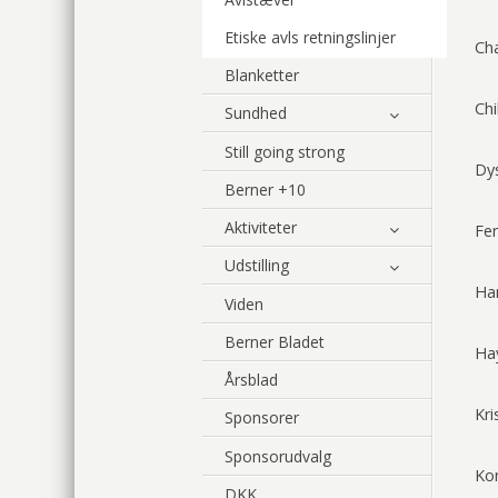
Etiske avls retningslinjer
Ch
Blanketter
Chi
Sundhed
Still going strong
Dy
Berner +10
Aktiviteter
Fe
Udstilling
Har
Viden
Berner Bladet
Hay
Årsblad
Kri
Sponsorer
Sponsorudvalg
Ko
DKK