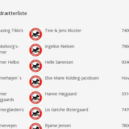
rætterliste
zing Tiklo’s
Tine & Jens Kloster
740
kkeborg's-
Ingelise Nielsen
796
rner
rner Helbo
Helle Sørensen
934
rnerhøjen¨s
Else-Marie Kolding-Jacobsen
Hov
rner
Hanne Højgaard
331
jgaards
rnerglæden's
Lis Gøtche Østergaard
747
rnervejen
Bjarne Jensen
780