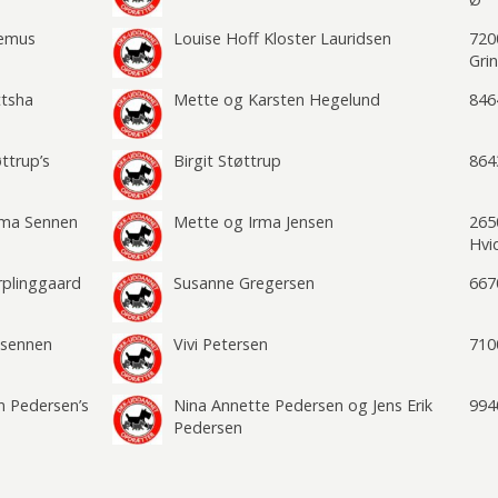
lemus
Louise Hoff Kloster Lauridsen
720
Gri
ttsha
Mette og Karsten Hegelund
846
ttrup’s
Birgit Støttrup
864
ma Sennen
Mette og Irma Jensen
265
Hvi
rplinggaard
Susanne Gregersen
667
psennen
Vivi Petersen
710
n Pedersen’s
Nina Annette Pedersen og Jens Erik
994
Pedersen