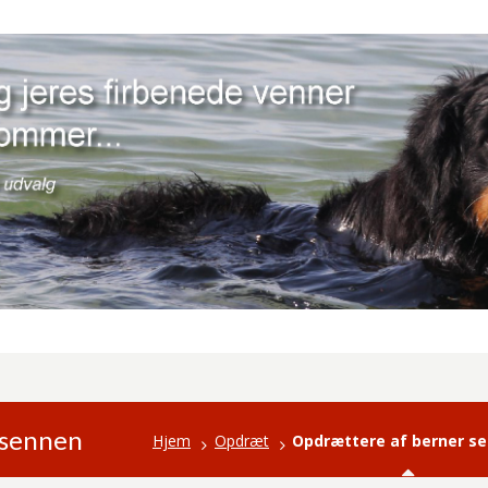
 sennen
Hjem
Opdræt
Opdrættere af berner s