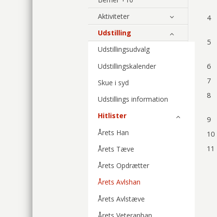
Aktiviteter
4
Udstilling
5
Udstillingsudvalg
Udstillingskalender
6
7
Skue i syd
8
Udstillings information
Hitlister
9
Årets Han
10
11
Årets Tæve
Årets Opdrætter
Årets Avlshan
Årets Avlstæve
Årets Veteranhan