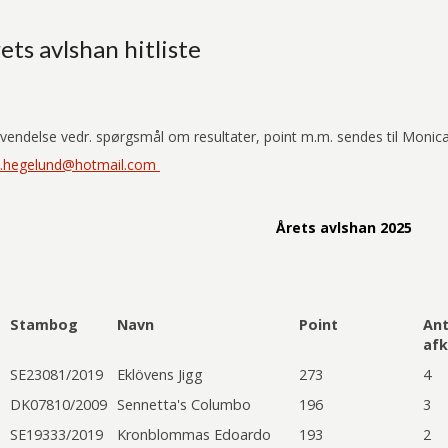
ets avlshan hitliste
vendelse vedr. spørgsmål om resultater, point m.m. sendes til Monic
ie.hegelund@hotmail.com
Årets avlshan 2025
Stambog
Navn
Point
Ant
af
SE23081/2019
Eklövens Jigg
273
4
DK07810/2009
Sennetta's Columbo
196
3
SE19333/2019
Kronblommas Edoardo
193
2