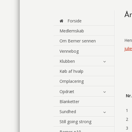
År
Forside
Medlemskab
Hen
Om Berner sennen
jul
Vennebog
Klubben
Køb af hvalp
Omplacering
Opdræt
Nr.
Blanketter
1
Sundhed
2
Still going strong
3
Berner +10