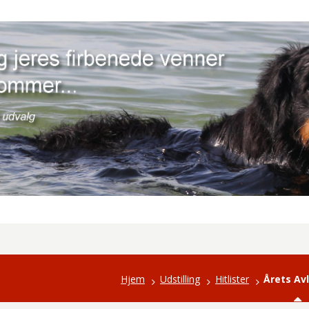
Hjem
Udstilling
Hitlister
Årets Av