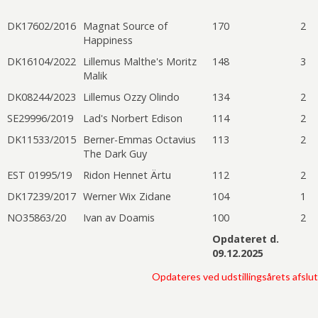
DK17602/2016
Magnat Source of
170
2
Happiness
DK16104/2022
Lillemus Malthe's Moritz
148
3
Malik
DK08244/2023
Lillemus Ozzy Olindo
134
2
SE29996/2019
Lad's Norbert Edison
114
2
DK11533/2015
Berner-Emmas Octavius
113
2
The Dark Guy
EST 01995/19
Ridon Hennet Ärtu
112
2
DK17239/2017
Werner Wix Zidane
104
1
NO35863/20
Ivan av Doamis
100
2
Opdateret d.
09.12.2025
Opdateres ved udstillingsårets afslu