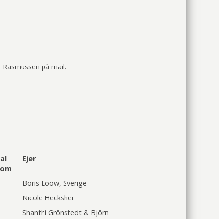
a Rasmussen på mail:
al
Ejer
kom
Boris Lööw, Sverige
Nicole Hecksher
Shanthi Grönstedt & Björn