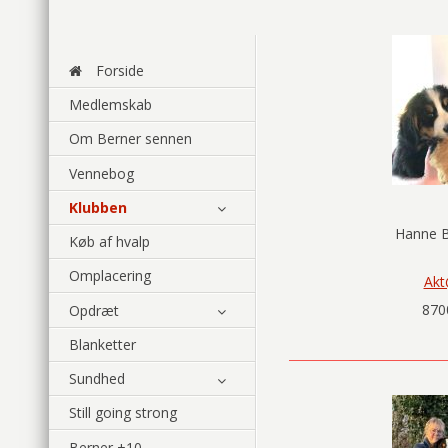
Forside
Medlemskab
Om Berner sennen
Vennebog
Klubben
Hanne B
Køb af hvalp
Omplacering
Akt
870
Opdræt
Blanketter
Sundhed
Still going strong
Berner +10