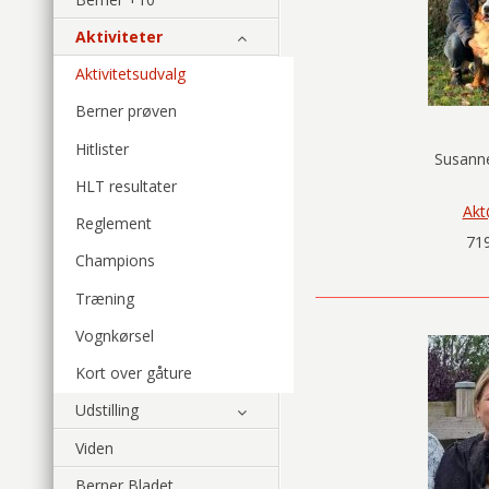
Aktiviteter
Aktivitetsudvalg
Berner prøven
Hitlister
Susann
HLT resultater
Akt
Reglement
719
Champions
Træning
Vognkørsel
Kort over gåture
Udstilling
Viden
Berner Bladet