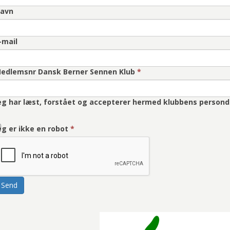
avn
-mail
edlemsnr Dansk Berner Sennen Klub
*
eg har læst, forstået og accepterer hermed klubbens persond
eg er ikke en robot
*
Send