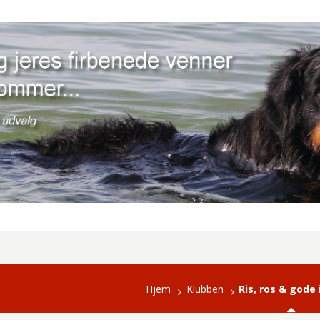
Hjem
Klubben
Ris, ros & gode 