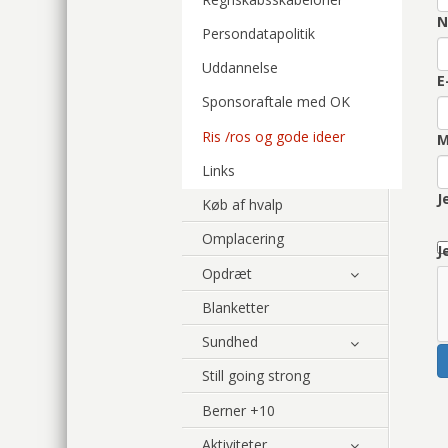
N
Persondatapolitik
Uddannelse
E
Sponsoraftale med OK
Ris /ros og gode ideer
M
Links
J
Køb af hvalp
Omplacering
J
Opdræt
Blanketter
Sundhed
Still going strong
Berner +10
Aktiviteter