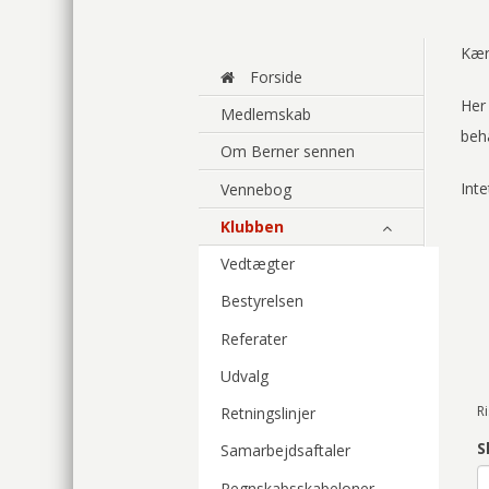
Kær
Forside
Her 
Medlemskab
beha
Om Berner sennen
Inte
Vennebog
Klubben
Vedtægter
Bestyrelsen
Referater
Udvalg
R
Retningslinjer
S
Samarbejdsaftaler
Regnskabsskabeloner