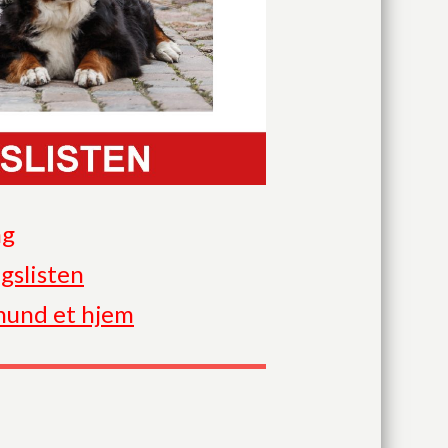
ng
gslisten
hund et hjem