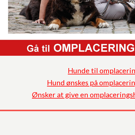
Hunde til omplaceri
Hund ønskes på omplacerin
Ønsker at give en omplacerings