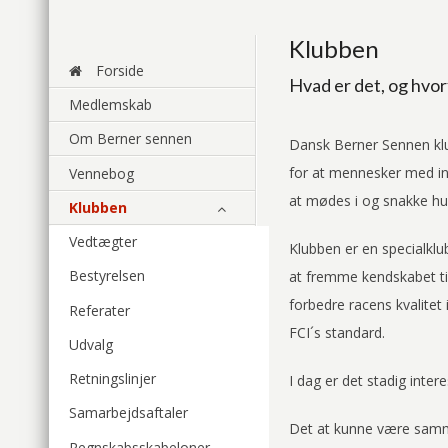
Klubben
Forside
Hvad er det, og hvo
Medlemskab
Om Berner sennen
Dansk Berner Sennen klub
for at mennesker med in
Vennebog
at mødes i og snakke hu
Klubben
Vedtægter
Klubben er en specialklu
Bestyrelsen
at fremme kendskabet ti
forbedre racens kvalitet
Referater
FCI´s standard.
Udvalg
Retningslinjer
I dag er det stadig inte
Samarbejdsaftaler
Det at kunne være samme
Regnskabsskabeloner