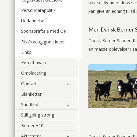
have et liv uden dens sel
Persondatapolitik
kan give anledning til s
Uddannelse
Men Dansk Berner Se
Sponsoraftale med OK
Dansk Berner Sennen Klub
Ris /ros og gode ideer
en masse oplevelser i 
Links
Køb af hvalp
Omplacering
Opdræt
Blanketter
Sundhed
Still going strong
Berner +10
Aktiviteter
Dansk Berner Sennen Klub