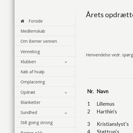
Årets opdrætte
Forside
Medlemskab
Om Berner sennen
Vennebog
Henvendelse vedr. spørgs
Klubben
Køb af hvalp
Omplacering
Nr.
Navn
Opdræt
Blanketter
1
Lillemus
2
Harthin's
Sundhed
Still going strong
3
Kristianslyst's
4
Støttrup's
Berner +10