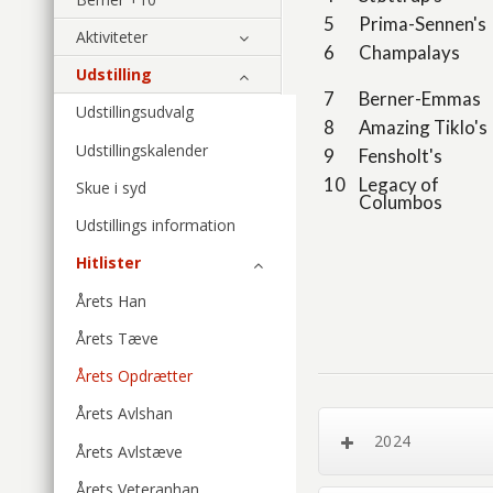
5
Prima-Sennen's
Aktiviteter
6
Champalays
Udstilling
7
Berner-Emmas
Udstillingsudvalg
8
Amazing Tiklo's
Udstillingskalender
9
Fensholt's
10
Legacy of
Skue i syd
Columbos
Udstillings information
Hitlister
Årets Han
Årets Tæve
Årets Opdrætter
Årets Avlshan
2024
Årets Avlstæve
Årets Veteranhan