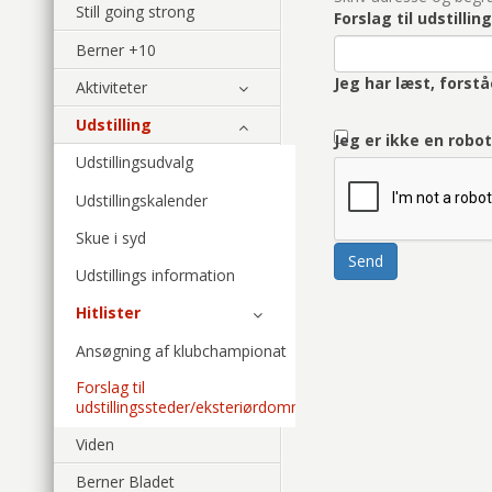
Still going strong
Forslag til udstill
Berner +10
Jeg har læst, fors
Aktiviteter
Udstilling
Jeg er ikke en robo
Udstillingsudvalg
Udstillingskalender
Skue i syd
Send
Udstillings information
Hitlister
Ansøgning af klubchampionat
Forslag til
udstillingssteder/eksteriørdommer
Viden
Berner Bladet