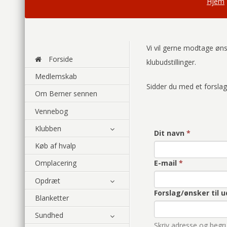
Hjem
Vi vil gerne modtage øns
Forside
klubudstillinger.
Medlemskab
Sidder du med et forsla
Om Berner sennen
Vennebog
Klubben
Dit navn
*
Køb af hvalp
E-mail
*
Omplacering
Opdræt
Forslag/ønsker til u
Blanketter
Sundhed
Skriv adresse og begr