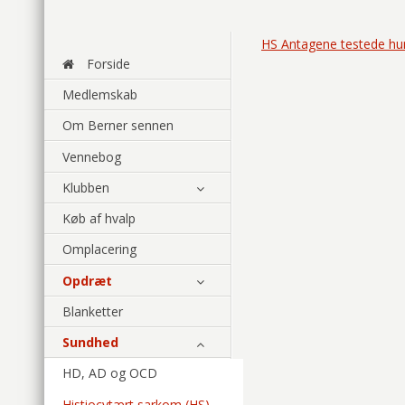
HS Antagene testede h
Forside
Medlemskab
Om Berner sennen
Vennebog
Klubben
Køb af hvalp
Omplacering
Opdræt
Blanketter
Sundhed
HD, AD og OCD
Histiocytært sarkom (HS)