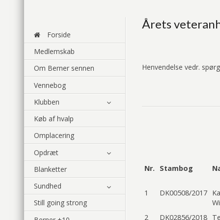
Årets veteranh
Forside
Medlemskab
Henvendelse vedr. spørgs
Om Berner sennen
Vennebog
Klubben
Køb af hvalp
Omplacering
Opdræt
Nr.
Stambog
N
Blanketter
Sundhed
1
DK00508/2017
Ka
Wi
Still going strong
2
DK02856/2018
Te
Berner +10