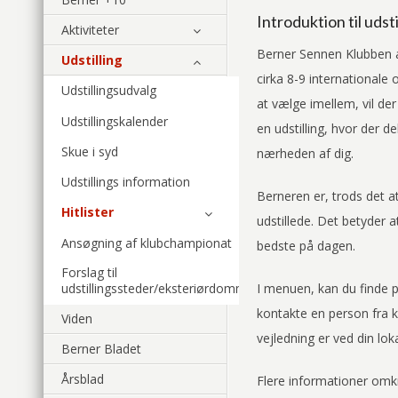
Introduktion til udsti
Aktiviteter
Berner Sennen Klubben af
Udstilling
cirka 8-9 internationale 
Udstillingsudvalg
at vælge imellem, vil der
Udstillingskalender
en udstilling, hvor der d
Skue i syd
nærheden af dig.
Udstillings information
Berneren er, trods det a
Hitlister
udstillede. Det betyder 
Ansøgning af klubchampionat
bedste på dagen.
Forslag til
udstillingssteder/eksteriørdommer
I menuen, kan du finde pr
kontakte en person fra kl
Viden
vejledning er ved din lok
Berner Bladet
Årsblad
Flere informationer omkr