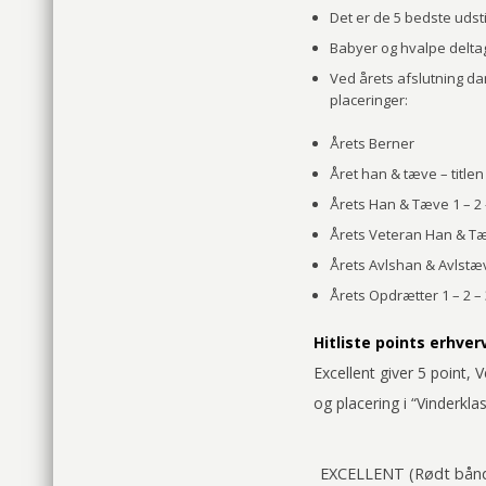
Det er de 5 bedste udst
Babyer og hvalpe deltage
Ved årets afslutning d
placeringer:
Årets Berner
Året han & tæve – titl
Årets Han & Tæve 1 – 2 
Årets Veteran Han & Tæv
Årets Avlshan & Avlstæv
Årets Opdrætter 1 – 2 – 
Hitliste points erhver
Excellent giver 5 point, 
og placering i “Vinderkl
EXCELLENT (Rødt bån