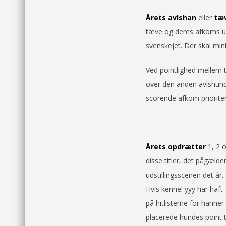
Årets avlshan
eller
tæ
tæve og deres afkoms udst
svenskejet. Der skal mi
Ved pointlighed mellem t
over den anden avlshund
scorende afkom priorite
Årets opdrætter
1, 2 o
disse titler, det pågæld
udstillingsscenen det år.
Hvis kennel yyy har haft 
på hitlisterne for hanne
placerede hundes point 