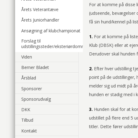
For at komme på disse li
Årets Veterantæve
(udseende, bevægelser o
Årets Juniorhandler
få sin hund/kennel på lis
Ansøgning af klubchampionat
1.
For at komme på liste
Forslag til
Klub (DBSK) eller at e
udstillingssteder/eksteriørdommer
Derudover skal hunden f
Viden
Berner Bladet
2.
Efter hver udstilling 
point på de udstillinger
Årsblad
melder sig ud midt på å
Sponsorer
hunden er stadig med i 
Sponsorudvalg
3.
Hunden skal for at kom
DKK
udstillet på flere end 5 
Tilbud
titler. Dette fører udsti
Kontakt