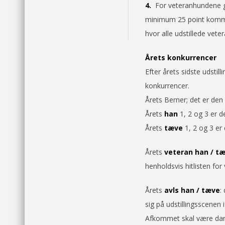
4.
For veteranhundene gæl
minimum 25 point komme p
hvor alle udstillede vete
Årets konkurrencer
Efter årets sidste udstil
konkurrencer.
Årets Berner; det er den 
Årets
han
1, 2 og 3 er d
Årets
tæve
1, 2 og 3 er 
Årets
veteran han / t
henholdsvis hitlisten f
Årets
avls han / tæve
:
sig på udstillingsscene
Afkommet skal være dan