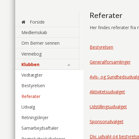
Referater
Forside
Her findes referater fra
Medlemskab
Om Berner sennen
Bestyrelsen
Vennebog
Generalforsamlinger
Klubben
Vedtægter
Avls- og Sundhedsudval
Bestyrelsen
Aktivitetsudvalget
Referater
Udstillingsudvalget
Udvalg
Retningslinjer
Sponsorudvalget
Samarbejdsaftaler
Div. udvalg og bestyrels
Regnskabsskabeloner