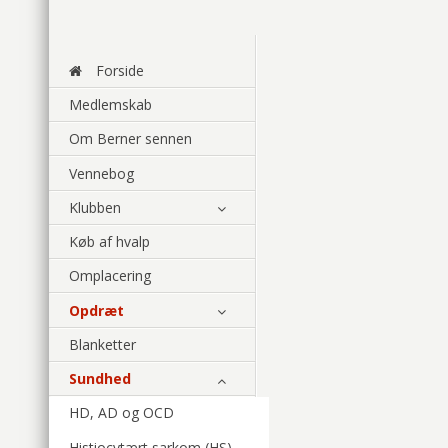
Forside
Medlemskab
Om Berner sennen
Vennebog
Klubben
Køb af hvalp
Omplacering
Opdræt
Blanketter
Sundhed
HD, AD og OCD
Histiocytært sarkom (HS)