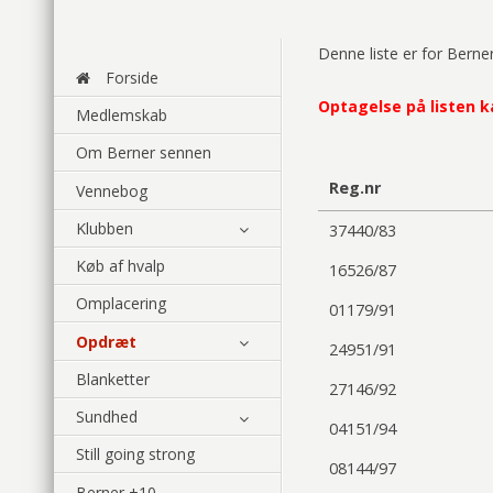
Denne liste er for Berne
Forside
Optagelse på listen k
Medlemskab
Om Berner sennen
Reg.nr
Vennebog
Klubben
37440/83
Køb af hvalp
16526/87
Omplacering
01179/91
Opdræt
24951/91
Blanketter
27146/92
Sundhed
04151/94
Still going strong
08144/97
Berner +10