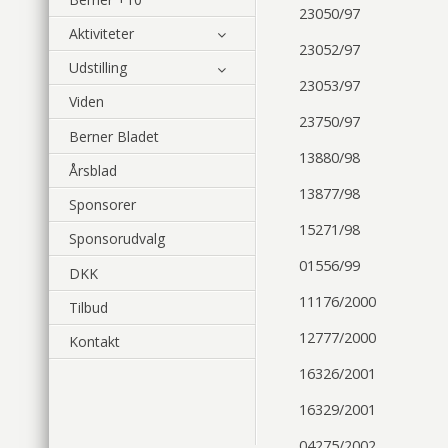
23050/97
Aktiviteter
23052/97
Udstilling
23053/97
Viden
23750/97
Berner Bladet
13880/98
Årsblad
13877/98
Sponsorer
15271/98
Sponsorudvalg
01556/99
DKK
11176/2000
Tilbud
12777/2000
Kontakt
16326/2001
16329/2001
04275/2002