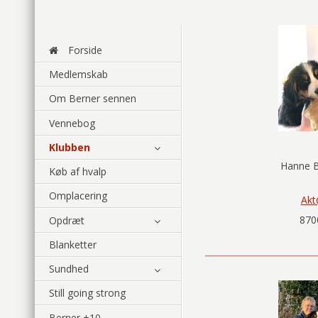
Forside
Medlemskab
Om Berner sennen
Vennebog
Klubben
Hanne B
Køb af hvalp
Omplacering
Akt
870
Opdræt
Blanketter
Sundhed
Still going strong
Berner +10