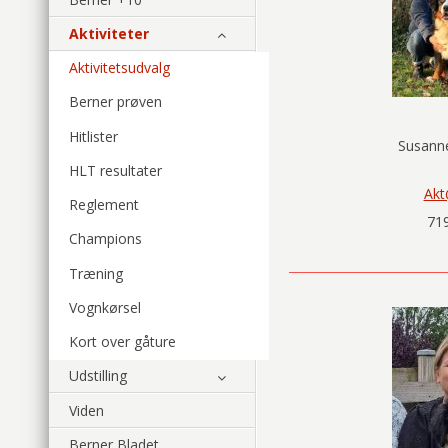
Aktiviteter
Aktivitetsudvalg
Berner prøven
Hitlister
Susann
HLT resultater
Akt
Reglement
719
Champions
Træning
Vognkørsel
Kort over gåture
Udstilling
Viden
Berner Bladet