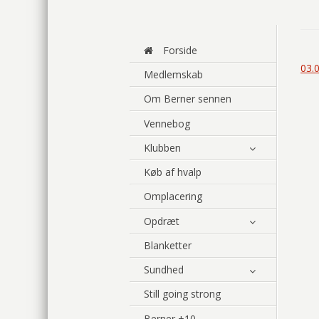
Forside
03.
Medlemskab
Om Berner sennen
Vennebog
Klubben
Køb af hvalp
Omplacering
Opdræt
Blanketter
Sundhed
Still going strong
Berner +10