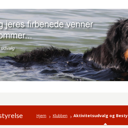
styrelse
Hjem
Klubben
Aktivitetsudvalg og Besty