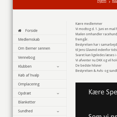
Hjem
Kl
Kære medlemmer
Vi modtog d. 1. Juni en mail 
Forside
Mailen omhandler racehunden
Medlemskab
fremgår.
Bestyrelsen har i samarbejd
Om Berner sennen
til Jens Glavind indenfor tids
Svaret kan ligeledes læses i
Vennebog
Vi afventer nu DKK og vil ho
De bedste hilsner
Klubben
Bestyrelsen & Avls- og sun
Køb af hvalp
Omplacering
Opdræt
Blanketter
Sundhed