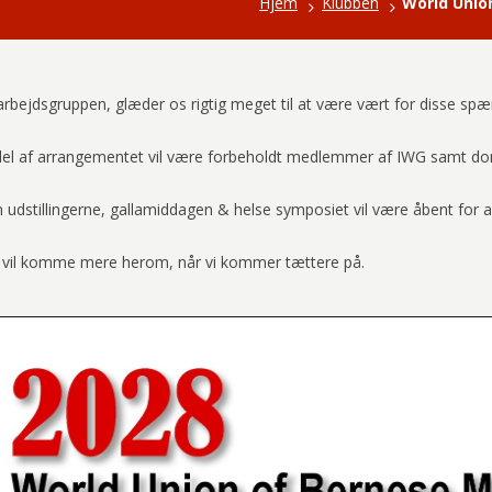
Hjem
Klubben
World Unio
i arbejdsgruppen, glæder os rigtig meget til at være vært for disse s
del af arrangementet vil være forbeholdt medlemmer af IWG samt d
udstillingerne, gallamiddagen & helse symposiet vil være åbent for al
 vil komme mere herom, når vi kommer tættere på.