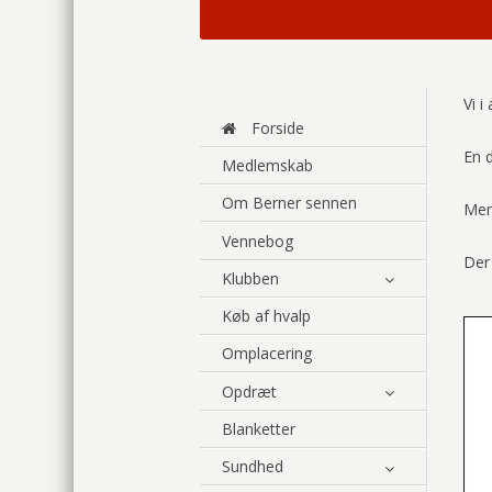
Vi 
Forside
En 
Medlemskab
Om Berner sennen
Men 
Vennebog
Der
Klubben
Køb af hvalp
Omplacering
Opdræt
Blanketter
Sundhed