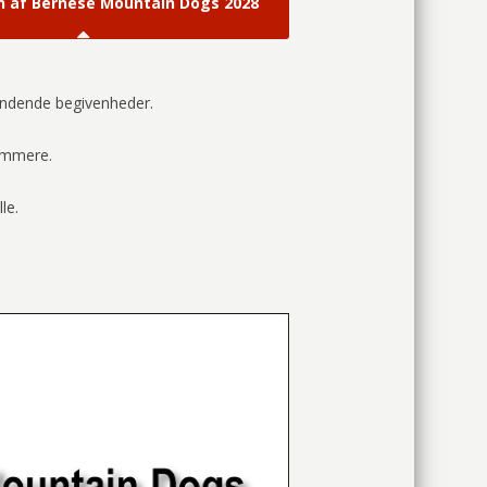
n af Bernese Mountain Dogs 2028
pændende begivenheder.
ommere.
le.