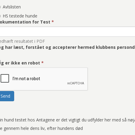
Avlslisten
HS testede hunde
okumentation for Test
*
edhæft resultatet i PDF
eg har læst, forstået og accepterer hermed klubbens persond
eg er ikke en robot
*
Send
din hund testet hos Antagene er det vigtigt du udfylder her med så nø
se gennem hele dens liv, efter hundens død