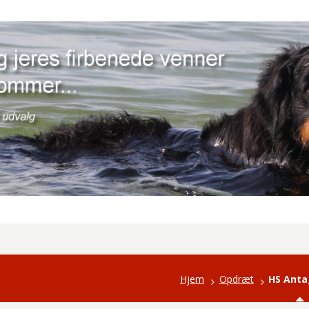
Hjem
Opdræt
HS Ant