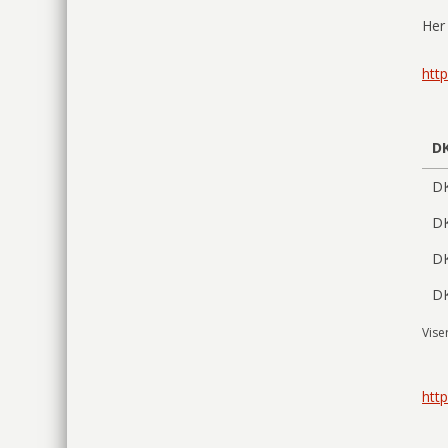
Her 
htt
D
D
D
D
D
Viser
htt