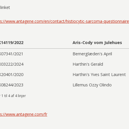
linket
ps://www.antagene.com/en/contact/histiocytic-sarcoma-questionnaire
K14119/2022
Aris-Cody vom Julehues
K07341/2021
Bernerglæden's April
K03222/2024
Harthin's Gerald
K20401/2020
Harthin's Yves Saint Laurent
K08244/2023
Lillemus Ozzy Olindo
 1 til 4 af 4 linjer
ps://www.antagene.com/fr