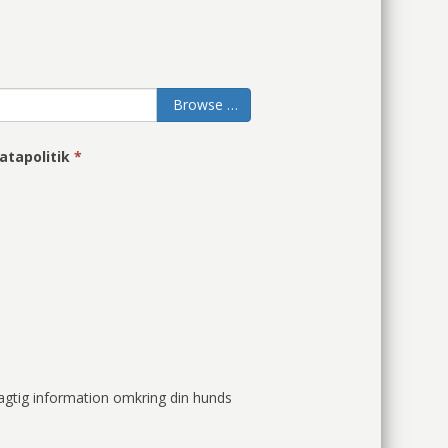
Browse …
atapolitik
*
jagtig information omkring din hunds