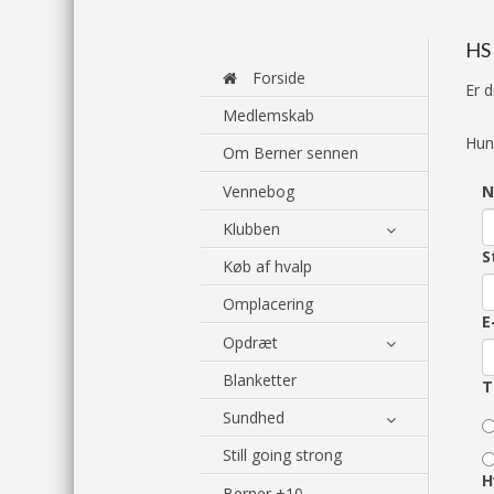
HS
Forside
Er d
Medlemskab
Hun
Om Berner sennen
Vennebog
N
Klubben
S
Køb af hvalp
Omplacering
E
Opdræt
Blanketter
T
Sundhed
Still going strong
H
Berner +10