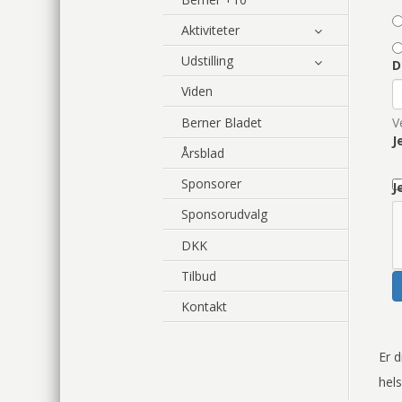
Aktiviteter
Udstilling
D
Viden
Berner Bladet
V
J
Årsblad
Sponsorer
J
Sponsorudvalg
DKK
Tilbud
Kontakt
Er 
hel