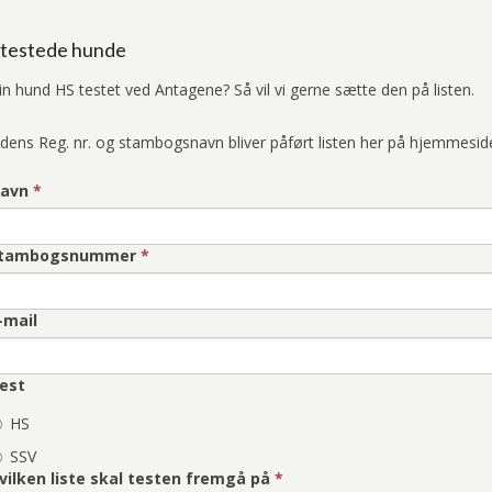
 testede hunde
in hund HS testet ved Antagene? Så vil vi gerne sætte den på listen.
dens Reg. nr. og stambogsnavn bliver påført listen her på hjemmeside
avn
*
tambogsnummer
*
-mail
est
HS
SSV
vilken liste skal testen fremgå på
*