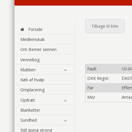
Tilbage til liste
Forside
Medlemskab
Om Berner sennen
Vennebog
Født
10-0
Klubben
DKK Regnr.
DK07
Køb af hvalp
Far
Effer
Omplacering
Mor
Amaz
Opdræt
Blanketter
Sundhed
Still going strong