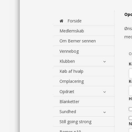
Opd
Forside
Øns
Medlemskab
med
Om Berner sennen
Vennebog
O
Klubben
K
Køb af hvalp
K
Omplacering
Opdræt
H
Blanketter
Sundhed
Still going strong
N
Berner +10