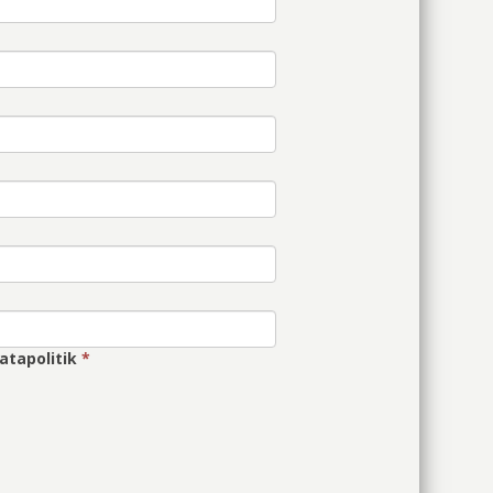
atapolitik
*