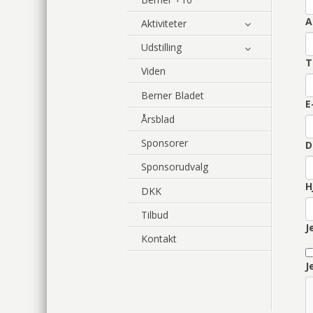
A
Aktiviteter
Udstilling
T
Viden
Berner Bladet
E
Årsblad
Sponsorer
D
Sponsorudvalg
H
DKK
Tilbud
J
Kontakt
J