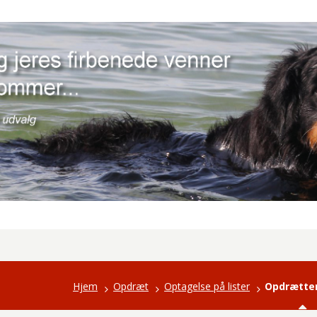
Hjem
Opdræt
Optagelse på lister
Opdrætter