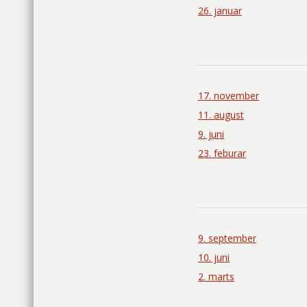
26. januar
17. november
11. august
9. juni
23. feburar
9. september
10. juni
2. marts