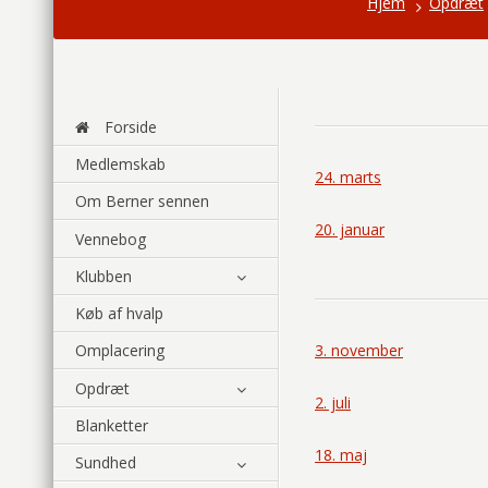
Hjem
Opdræt
Forside
Medlemskab
24. marts
Om Berner sennen
20. januar
Vennebog
Klubben
Køb af hvalp
3. november
Omplacering
Opdræt
2. juli
Blanketter
18. maj
Sundhed