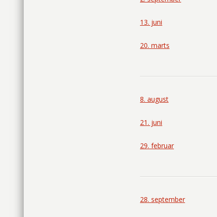
13. juni
20. marts
8. august
21. juni
29. februar
28. september